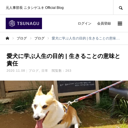
SEARCH
元人事部長 ニタシゲユキ Official Blog
ログイン
会員登録
ブログ
ブログ
愛犬に学ぶ人生の目的 | 生きることの意味と責任
ホーム
愛犬に学ぶ人生の目的 | 生きることの意味と
責任
2020.11.08
ブログ
日常
閲覧数：263