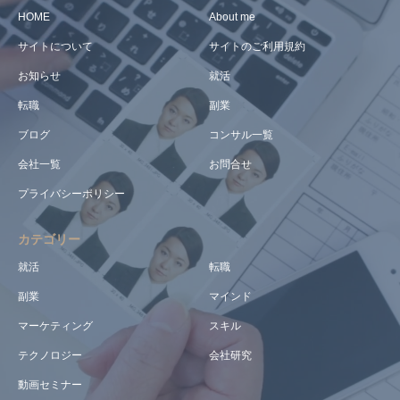
HOME
About me
サイトについて
サイトのご利用規約
お知らせ
就活
転職
副業
ブログ
コンサル一覧
会社一覧
お問合せ
プライバシーポリシー
カテゴリー
就活
転職
副業
マインド
マーケティング
スキル
テクノロジー
会社研究
動画セミナー