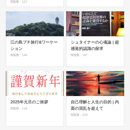
閲覧数：127
江の島プチ旅行&ワーケー
シュタイナーの心魂論 | 超
ション
感覚的認識の探求
閲覧数：148
閲覧数：187
2025年元旦のご挨拶
自己理解と人生の目的 | 内
面の混乱を超えて
閲覧数：118
閲覧数：153