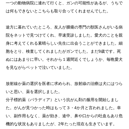
一つの動物病院に連れて行くと、ガンの可能性があるが、うちで
は何もできないとこちらも取り合ってくれませんでした。
途方に暮れていたところ、友人が腫瘍の専門の獣医さんがいる病
院をネットで見つけてくれ、早速受診しました。愛犬のことを親
身に考えてくれる素晴らしい先生に出会うことができました。細
胞をとり、検査してくれましたがガンでした。まだ9歳です。死
ぬにはあまりに早い。それから１週間近くでしょうか、毎晩愛犬
を見ながらベットで泣いていました。
放射線か薬の選択を医者に求められ、放射線の治療は犬にはつら
いと思い、薬を選択しました。
分子標的薬（パラディア）という抗がん剤の服用を開始しまし
た。がんが見つかった時はもって３・4か月と言われました。幸
い、副作用もなく、薬が効き、途中、鼻や口からの吐血もあり危
機的な状況もありましたが、2年たった現在も生きています。