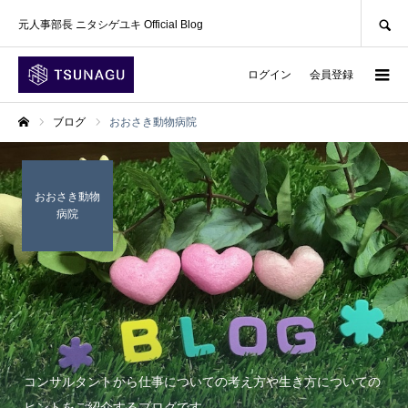
SEARCH
元人事部長 ニタシゲユキ Official Blog
ログイン
会員登録
ブログ
おおさき動物病院
ホーム
おおさき動物
病院
コンサルタントから仕事についての考え方や生き方についての
ヒントをご紹介するブログです。