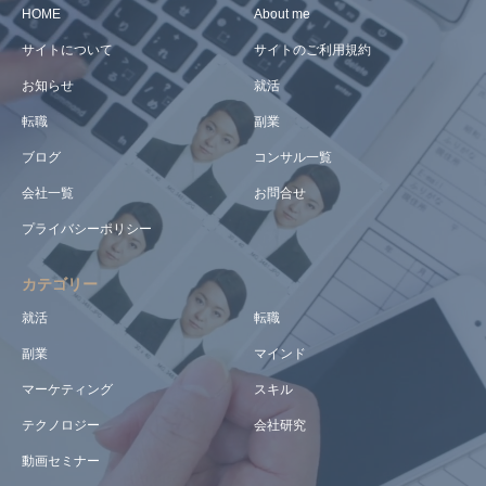
HOME
About me
サイトについて
サイトのご利用規約
お知らせ
就活
転職
副業
ブログ
コンサル一覧
会社一覧
お問合せ
プライバシーポリシー
カテゴリー
就活
転職
副業
マインド
マーケティング
スキル
テクノロジー
会社研究
動画セミナー