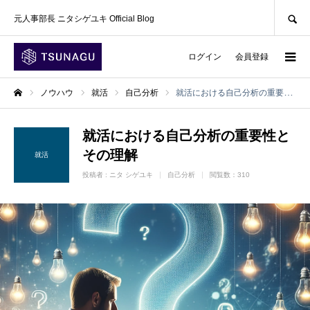
SEARCH
元人事部長 ニタシゲユキ Official Blog
ログイン
会員登録
ノウハウ
就活
自己分析
就活における自己分析の重要性とその理解
ホーム
就活における自己分析の重要性と
その理解
就活
投稿者 :
ニタ シゲユキ
自己分析
閲覧数：310