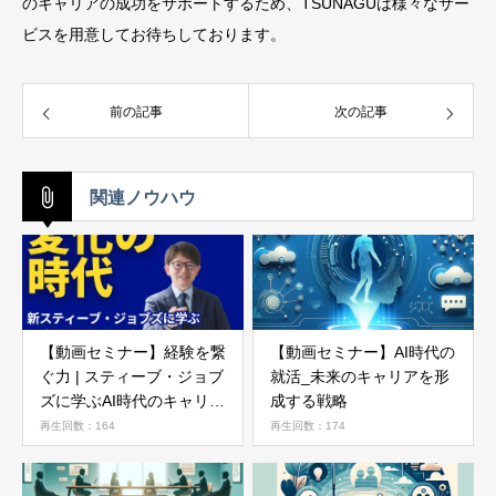
のキャリアの成功をサポートするため、TSUNAGUは様々なサー
ビスを用意してお待ちしております。
前の記事
次の記事
関連ノウハウ
【動画セミナー】経験を繋
【動画セミナー】AI時代の
ぐ力 | スティーブ・ジョブ
就活_未来のキャリアを形
ズに学ぶAI時代のキャリア
成する戦略
論
再生回数：164
再生回数：174