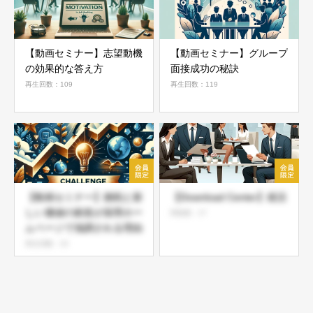
【動画セミナー】志望動機
【動画セミナー】グループ
の効果的な答え方
面接成功の秘訣
再生回数：109
再生回数：119
【動画セミナー】挑戦と新
【Download Center】就活
しい価値の創造が採用ホー
閲覧数：27
ムページで強調される理由
再生回数：33