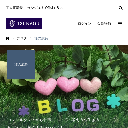
SEARCH
元人事部長 ニタシゲユキ Official Blog
ログイン
会員登録
ブログ
稲の成長
ホーム
稲の成長
コンサルタントから仕事についての考え方や生き方についての
ヒントをご紹介するブログです。