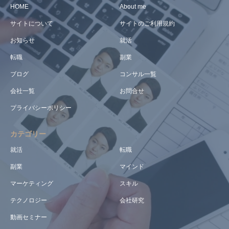
HOME
About me
サイトについて
サイトのご利用規約
お知らせ
就活
転職
副業
ブログ
コンサル一覧
会社一覧
お問合せ
プライバシーポリシー
カテゴリー
就活
転職
副業
マインド
マーケティング
スキル
テクノロジー
会社研究
動画セミナー