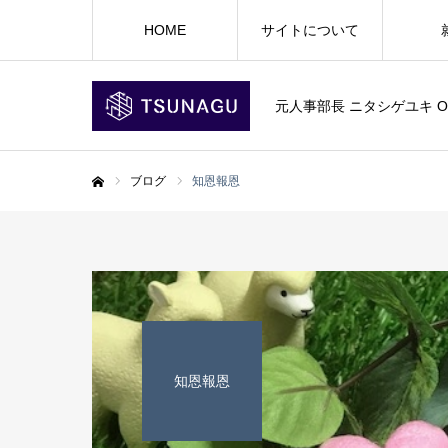
HOME
サイトについて
元人事部長 ニタシゲユキ Offic
ブログ
知恩報恩
ホーム
知恩報恩